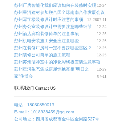
彭州厂房智能化我们应该如何在装修时实现
12-24
彭州星河建材参加联合国全球南南合作发展会议
彭州写字楼装修设计时应注意的事项
12-28
07-11
彭州办公室装修设计中需要注意哪些细节
12-24
彭州酒店宾馆装修简单的注意事项
12-25
彭州机电安装施工安全应注意哪些
12-25
彭州在装修厂房时一定不要踩哪些雷区？
12-25
彭州装修公司简单的施工流程
12-25
彭州苏州洁净室中的净化彩钢板安装注意事项
彭州星河生态集成房屋惊艳亮相“明日之
12-29
家”住博会
07-11
联系我们
Contact US
电话：18030850013
E-mail：
1018938459@qq.com
公司地址：四川省成都市金牛区金周路527号