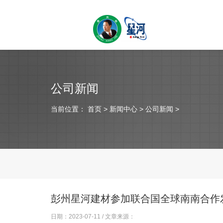
公司新闻
当前位置：
首页
> 新闻中心 > 公司新闻 >
彭州星河建材参加联合国全球南南合作
日期：2023-07-11 / 文章来源：