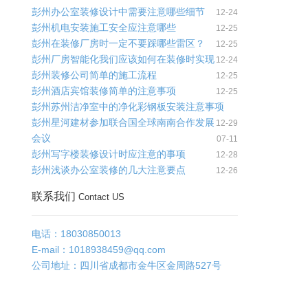
彭州办公室装修设计中需要注意哪些细节
12-24
彭州机电安装施工安全应注意哪些
12-25
彭州在装修厂房时一定不要踩哪些雷区？
12-25
彭州厂房智能化我们应该如何在装修时实现
12-24
彭州装修公司简单的施工流程
12-25
彭州酒店宾馆装修简单的注意事项
12-25
彭州苏州洁净室中的净化彩钢板安装注意事项
彭州星河建材参加联合国全球南南合作发展
12-29
会议
07-11
彭州写字楼装修设计时应注意的事项
12-28
彭州浅谈办公室装修的几大注意要点
12-26
联系我们
Contact US
电话：18030850013
E-mail：
1018938459@qq.com
公司地址：四川省成都市金牛区金周路527号