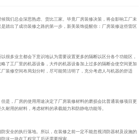
时候我们总会深思熟虑、货比三家。毕竟厂房装修决策，将会影响工厂未
只是踏出了成功装修之路的第一步，新美装饰提醒你：厂房装修这些雷区
所以很多业主都会下意识地认为需要设置更多的隔断以区分各个功能区，
忽略了工厂里的机器设备，大件的机器设备加上过多的隔断会使空间更加
工厂装修空间布局划分时，尽可能简洁明了，充分考虑人与机器的舒适
。但是，厂房的使用用途决定了厂房装修材料的磨损会比普通装修项目更
经久耐用的材料，考虑材料的承载能力和防静电功能等。
消防安全的执行落地。所以，在装修之前一定不能忽视消防器材及设施的
消防这一块在工程完工后还需要报审。