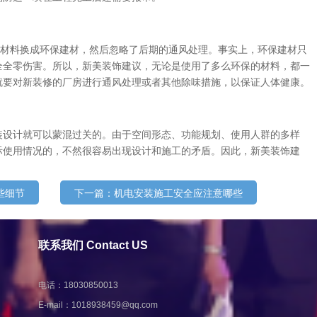
有材料换成环保建材，然后忽略了后期的通风处理。事实上，环保建材只
全全零伤害。所以，新美装饰建议，无论是使用了多么环保的材料，都一
就要对新装修的厂房进行通风处理或者其他除味措施，以保证人体健康。
装设计就可以蒙混过关的。由于空间形态、功能规划、使用人群的多样
际使用情况的，不然很容易出现设计和施工的矛盾。因此，新美装饰建
些细节
下一篇：机电安装施工安全应注意哪些
联系我们 Contact US
电话：18030850013
E-mail：
1018938459@qq.com